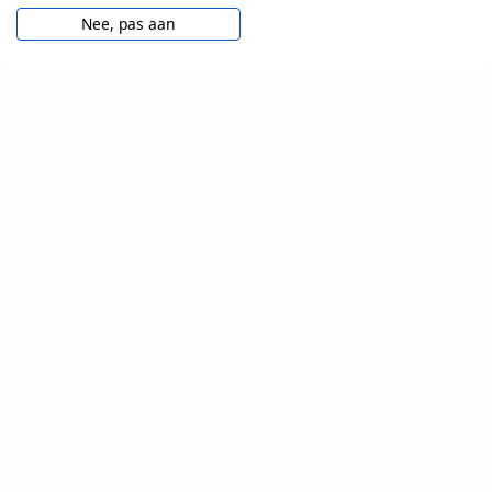
Nee, pas aan
VOOR TESTERS
Veelgestelde vragen