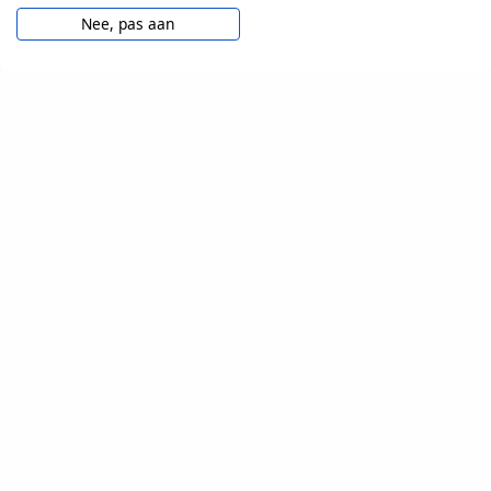
Nee, pas aan
VOOR TESTERS
Veelgestelde vragen