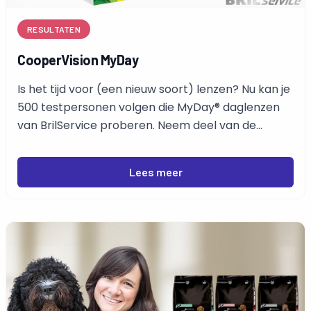
RESULTATEN
CooperVision MyDay
Is het tijd voor (een nieuw soort) lenzen? Nu kan je
500 testpersonen volgen die MyDay® daglenzen
van BrilService proberen. Neem deel van de
recensies en indrukken hier beneden. De test
houdt in: een oogonderzoek, de aanpassing van de
Lees meer
lenzen en daglenzen voor een maand.