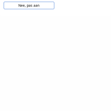
Nee, pas aan
VOOR TESTERS
Veelgestelde vragen