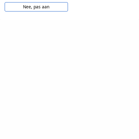
Nee, pas aan
VOOR TESTERS
Veelgestelde vragen